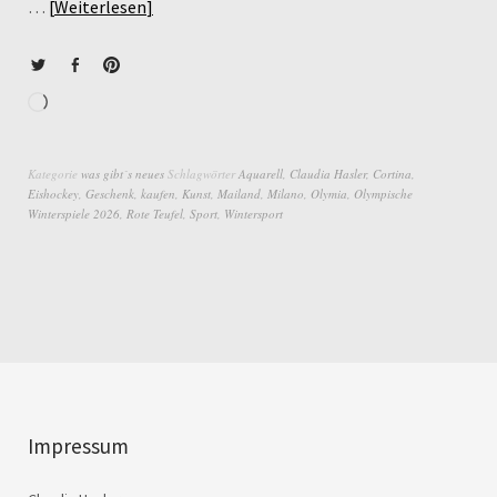
…
Weiterlesen
Kategorie
was gibt´s neues
Schlagwörter
Aquarell
,
Claudia Hasler
,
Cortina
,
Eishockey
,
Geschenk
,
kaufen
,
Kunst
,
Mailand
,
Milano
,
Olymia
,
Olympische
Winterspiele 2026
,
Rote Teufel
,
Sport
,
Wintersport
Impressum