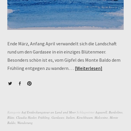
Ende März, Anfang April verwandelt sich die Landschaft
rund um den Gardasee in ein einziges Blütenmeer.
Besonders schön ist es, vom Gipfel des Monte Baldo dem
Frühling entgegen zu wandern.…
Weiterlesen
Kategorie
Auf Entdeckungstour an Land und Meer
Schlagwörter
Aquarell
,
Bardolino
,
Blüte
,
Claudia Hasler
,
Frühling
,
Gardasee
,
Italien
,
Kirschbaum
,
Malcesine
,
Monte
Baldo
,
Wanderung